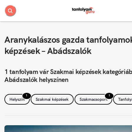
Aranykalászos gazda tanfolyamo
képzések – Abádszalók
1 tanfolyam vár Szakmai képzések kategóriá
Abádszalók helyszínen
1
1
Helyszín
Szakmai képzések
Szakmacsoport
Tanfol