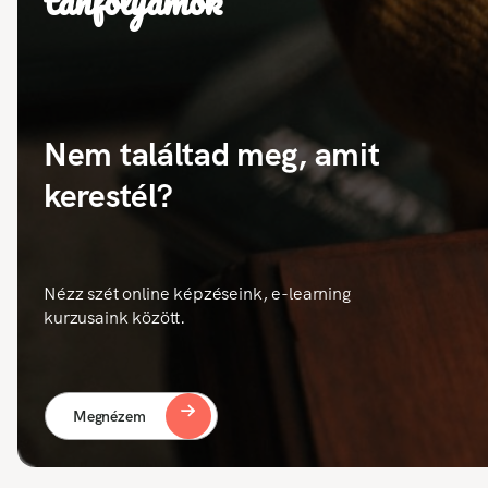
tanfolyamok
Nem találtad meg, amit
kerestél?
Nézz szét online képzéseink, e-learning
kurzusaink között.
Megnézem