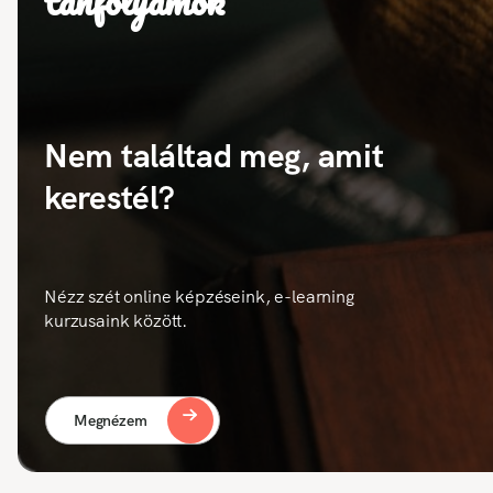
tanfolyamok
Nem találtad meg, amit
kerestél?
Nézz szét online képzéseink, e-learning
kurzusaink között.
Megnézem