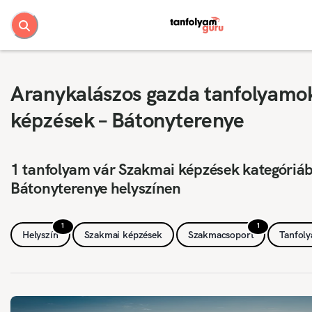
Aranykalászos gazda tanfolyamo
képzések – Bátonyterenye
1 tanfolyam vár Szakmai képzések kategóriá
Bátonyterenye helyszínen
1
1
Helyszín
Szakmai képzések
Szakmacsoport
Tanfol