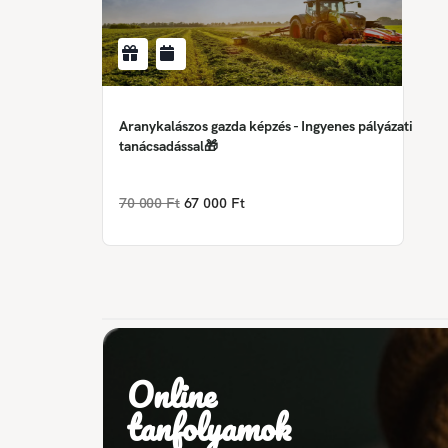
Aranykalászos gazda képzés - Ingyenes pályázati
tanácsadással🎁
70 000 Ft
67 000 Ft
Online
tanfolyamok