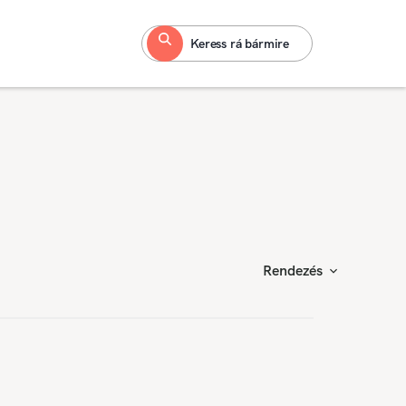
Keress rá bármire
Rendezés