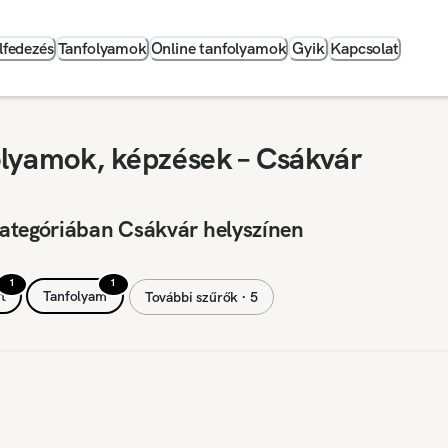
lfedezés
Tanfolyamok
Online tanfolyamok
Gyik
Kapcsolat
olyamok, képzések – Csákvár
ategóriában Csákvár helyszínen
1
1
t
Tanfolyam
További szűrők ∙ 5