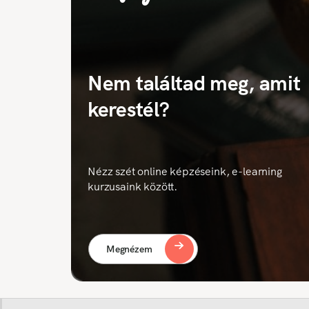
Nem találtad meg, amit
kerestél?
Nézz szét online képzéseink, e-learning
kurzusaink között.
Megnézem