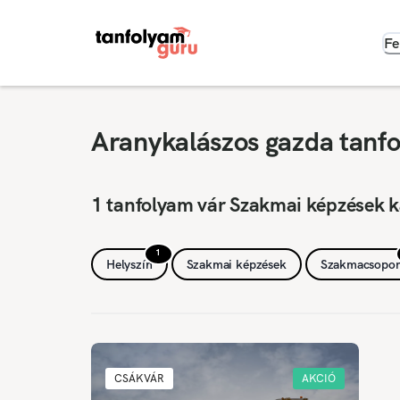
Fe
Aranykalászos gazda tanf
1 tanfolyam vár Szakmai képzések k
1
Helyszín
Szakmai képzések
Szakmacsopor
CSÁKVÁR
AKCIÓ