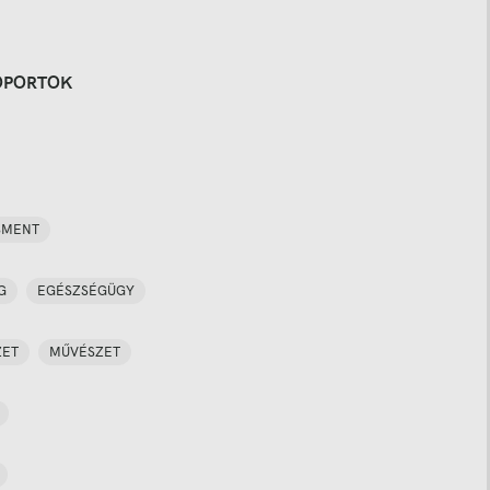
OPORTOK
SMENT
G
EGÉSZSÉGÜGY
ZET
MŰVÉSZET