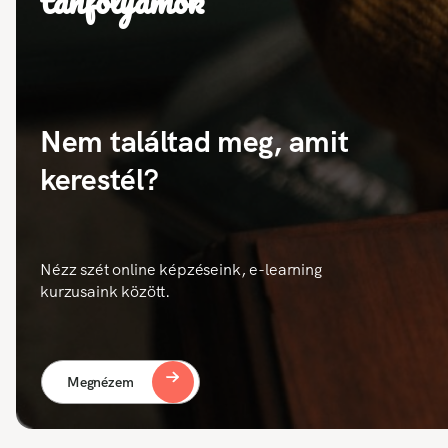
tanfolyamok
Nem találtad meg, amit
kerestél?
Nézz szét online képzéseink, e-learning
kurzusaink között.
Megnézem