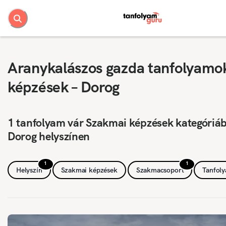
Aranykalászos gazda tanfolyamo
képzések – Dorog
1 tanfolyam vár Szakmai képzések kategóriá
Dorog helyszínen
1
1
Helyszín
Szakmai képzések
Szakmacsoport
Tanfol