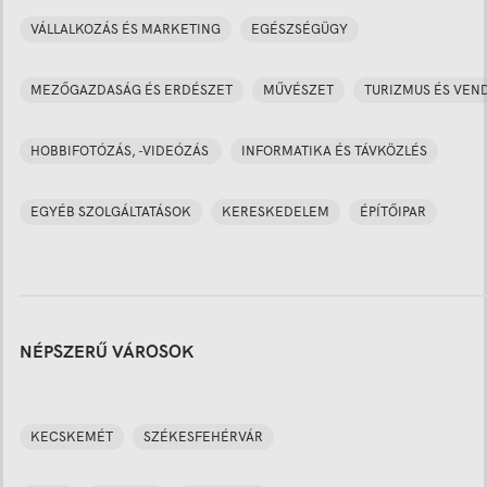
VÁLLALKOZÁS ÉS MARKETING
EGÉSZSÉGÜGY
MEZŐGAZDASÁG ÉS ERDÉSZET
MŰVÉSZET
TURIZMUS ÉS VEN
HOBBIFOTÓZÁS, -VIDEÓZÁS
INFORMATIKA ÉS TÁVKÖZLÉS
EGYÉB SZOLGÁLTATÁSOK
KERESKEDELEM
ÉPÍTŐIPAR
NÉPSZERŰ VÁROSOK
KECSKEMÉT
SZÉKESFEHÉRVÁR