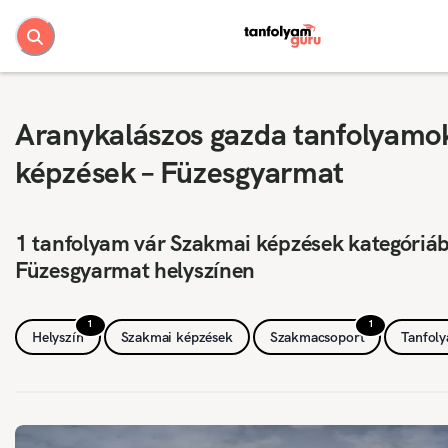
Aranykalászos gazda tanfolyamo
képzések – Füzesgyarmat
1 tanfolyam vár Szakmai képzések kategóriá
Füzesgyarmat helyszínen
1
1
Helyszín
Szakmai képzések
Szakmacsoport
Tanfol