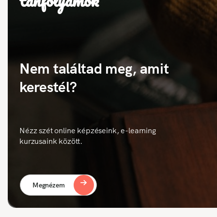
tanfolyamok
Nem találtad meg, amit
kerestél?
Nézz szét online képzéseink, e-learning
kurzusaink között.
Megnézem