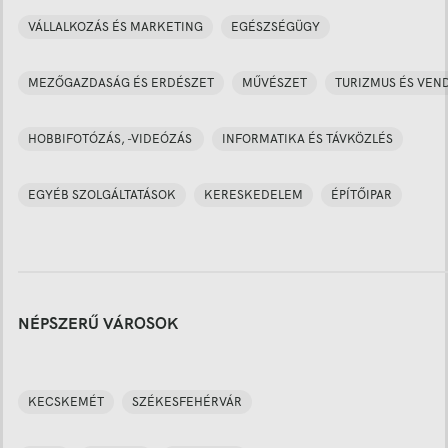
VÁLLALKOZÁS ÉS MARKETING
EGÉSZSÉGÜGY
MEZŐGAZDASÁG ÉS ERDÉSZET
MŰVÉSZET
TURIZMUS ÉS VEN
HOBBIFOTÓZÁS, -VIDEÓZÁS
INFORMATIKA ÉS TÁVKÖZLÉS
EGYÉB SZOLGÁLTATÁSOK
KERESKEDELEM
ÉPÍTŐIPAR
NÉPSZERŰ VÁROSOK
KECSKEMÉT
SZÉKESFEHÉRVÁR