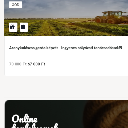
GÖD
Aranykalászos gazda képzés - Ingyenes pályázati tanácsadással🎁
70 000 Ft
67 000 Ft
Online