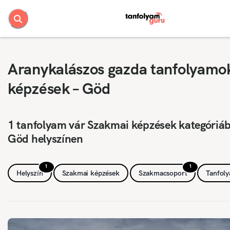
Aranykalászos gazda tanfolyamo
képzések – Göd
1 tanfolyam vár Szakmai képzések kategóriá
Göd helyszínen
1
1
Helyszín
Szakmai képzések
Szakmacsoport
Tanfol