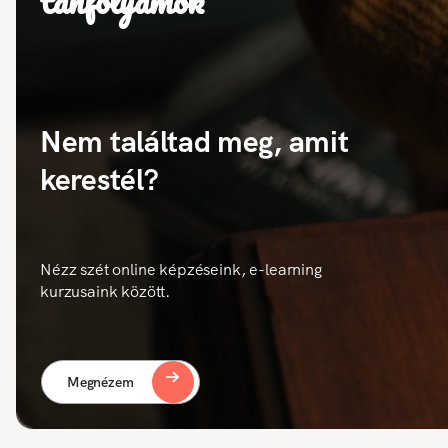
tanfolyamok
Nem találtad meg, amit
kerestél?
Nézz szét online képzéseink, e-learning
kurzusaink között.
Megnézem