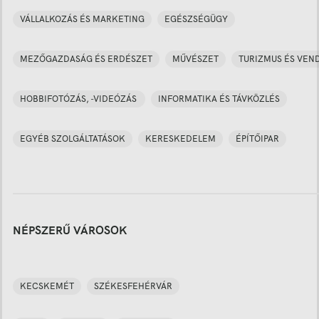
VÁLLALKOZÁS ÉS MARKETING
EGÉSZSÉGÜGY
MEZŐGAZDASÁG ÉS ERDÉSZET
MŰVÉSZET
TURIZMUS ÉS VEN
HOBBIFOTÓZÁS, -VIDEÓZÁS
INFORMATIKA ÉS TÁVKÖZLÉS
EGYÉB SZOLGÁLTATÁSOK
KERESKEDELEM
ÉPÍTŐIPAR
NÉPSZERŰ VÁROSOK
KECSKEMÉT
SZÉKESFEHÉRVÁR