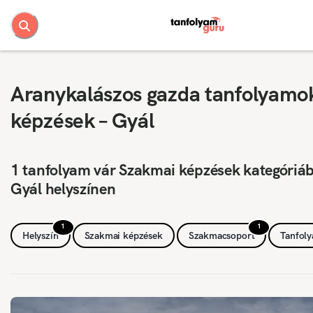
Aranykalászos gazda tanfolyamo
képzések – Gyál
1 tanfolyam vár Szakmai képzések kategóriá
Gyál helyszínen
1
1
Helyszín
Szakmai képzések
Szakmacsoport
Tanfol