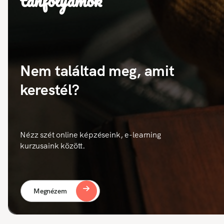
tanfolyamok
Nem találtad meg, amit
kerestél?
Nézz szét online képzéseink, e-learning
kurzusaink között.
Megnézem