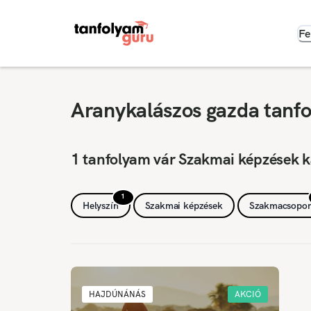
Fe
Aranykalászos gazda tanf
1 tanfolyam vár Szakmai képzések 
1
Helyszín
Szakmai képzések
Szakmacsopor
HAJDÚNÁNÁS
AKCIÓ