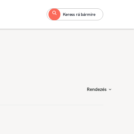
Keress rá bármire
Rendezés