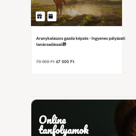
Aranykalászos gazda képzés - Ingyenes pályázati
tanácsadással🎁
70 000 Ft
67 000 Ft
Online
tanfolyamok