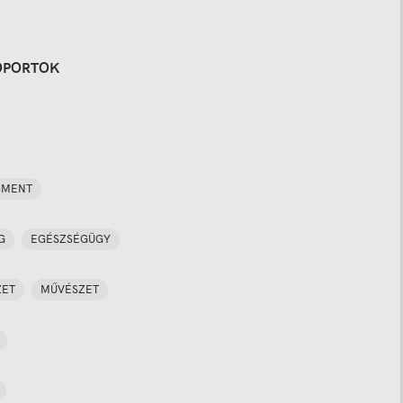
OPORTOK
SMENT
G
EGÉSZSÉGÜGY
ZET
MŰVÉSZET