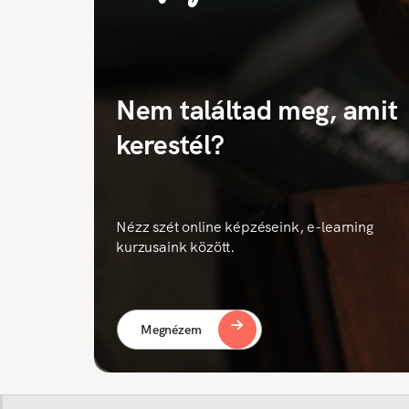
Nem találtad meg, amit
kerestél?
Nézz szét online képzéseink, e-learning
kurzusaink között.
Megnézem