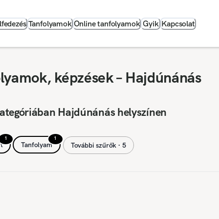
lfedezés
Tanfolyamok
Online tanfolyamok
Gyik
Kapcsolat
olyamok, képzések – Hajdúnánás
kategóriában Hajdúnánás helyszínen
1
1
t
Tanfolyam
További szűrők ∙ 5