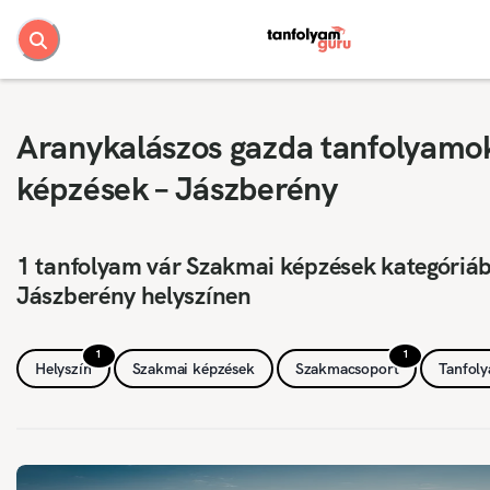
Aranykalászos gazda tanfolyamo
képzések – Jászberény
1 tanfolyam vár Szakmai képzések kategóriá
Jászberény helyszínen
1
1
Helyszín
Szakmai képzések
Szakmacsoport
Tanfol