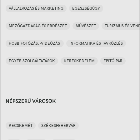
VÁLLALKOZÁS ÉS MARKETING
EGÉSZSÉGÜGY
MEZŐGAZDASÁG ÉS ERDÉSZET
MŰVÉSZET
TURIZMUS ÉS VEN
HOBBIFOTÓZÁS, -VIDEÓZÁS
INFORMATIKA ÉS TÁVKÖZLÉS
EGYÉB SZOLGÁLTATÁSOK
KERESKEDELEM
ÉPÍTŐIPAR
NÉPSZERŰ VÁROSOK
KECSKEMÉT
SZÉKESFEHÉRVÁR