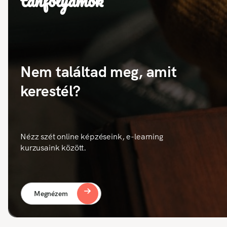
tanfolyamok
Nem találtad meg, amit
kerestél?
Nézz szét online képzéseink, e-learning
kurzusaink között.
Megnézem