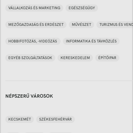
VÁLLALKOZÁS ÉS MARKETING
EGÉSZSÉGÜGY
MEZŐGAZDASÁG ÉS ERDÉSZET
MŰVÉSZET
TURIZMUS ÉS VEN
HOBBIFOTÓZÁS, -VIDEÓZÁS
INFORMATIKA ÉS TÁVKÖZLÉS
EGYÉB SZOLGÁLTATÁSOK
KERESKEDELEM
ÉPÍTŐIPAR
NÉPSZERŰ VÁROSOK
KECSKEMÉT
SZÉKESFEHÉRVÁR