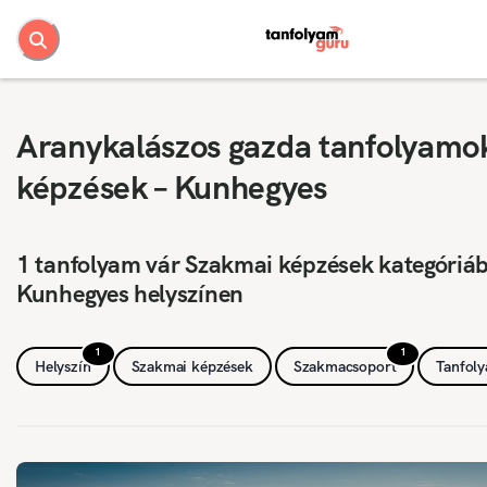
Aranykalászos gazda tanfolyamo
képzések – Kunhegyes
1 tanfolyam vár Szakmai képzések kategóriá
Kunhegyes helyszínen
1
1
Helyszín
Szakmai képzések
Szakmacsoport
Tanfol