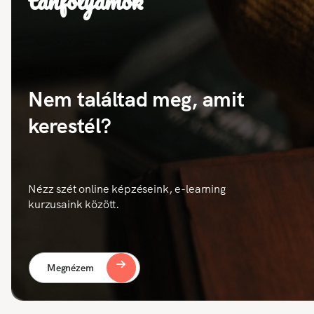
tanfolyamok
Nem találtad meg, amit
kerestél?
Nézz szét online képzéseink, e-learning
kurzusaink között.
Megnézem