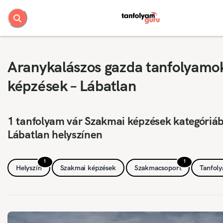
Aranykalászos gazda tanfolyamo
képzések – Lábatlan
1 tanfolyam vár Szakmai képzések kategóriá
Lábatlan helyszínen
1
1
Helyszín
Szakmai képzések
Szakmacsoport
Tanfol