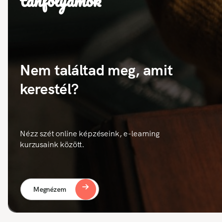
tanfolyamok
Nem találtad meg, amit
kerestél?
Nézz szét online képzéseink, e-learning
kurzusaink között.
Megnézem