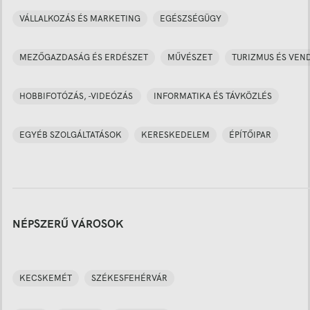
VÁLLALKOZÁS ÉS MARKETING
EGÉSZSÉGÜGY
MEZŐGAZDASÁG ÉS ERDÉSZET
MŰVÉSZET
TURIZMUS ÉS VEN
HOBBIFOTÓZÁS, -VIDEÓZÁS
INFORMATIKA ÉS TÁVKÖZLÉS
EGYÉB SZOLGÁLTATÁSOK
KERESKEDELEM
ÉPÍTŐIPAR
NÉPSZERŰ VÁROSOK
KECSKEMÉT
SZÉKESFEHÉRVÁR