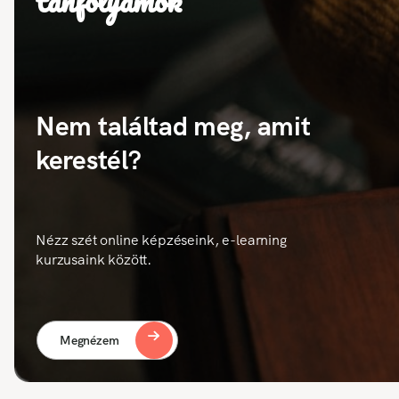
tanfolyamok
Nem találtad meg, amit
kerestél?
Nézz szét online képzéseink, e-learning
kurzusaink között.
Megnézem