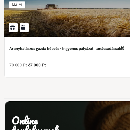
MÁLYI
Aranykalászos gazda képzés - Ingyenes pályázati tanácsadással🎁
70 000 Ft
67 000 Ft
Online