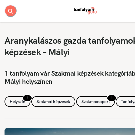
Aranykalászos gazda tanfolyamo
képzések – Mályi
1 tanfolyam vár Szakmai képzések kategóriá
Mályi helyszínen
1
1
Helyszín
Szakmai képzések
Szakmacsoport
Tanfol