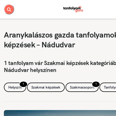
Aranykalászos gazda tanfolyamo
képzések – Nádudvar
1 tanfolyam vár Szakmai képzések kategóriá
Nádudvar helyszínen
1
1
Helyszín
Szakmai képzések
Szakmacsoport
Tanfol