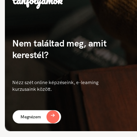
tanfolyamok
Nem találtad meg, amit
kerestél?
Nézz szét online képzéseink, e-learning
kurzusaink között.
Megnézem