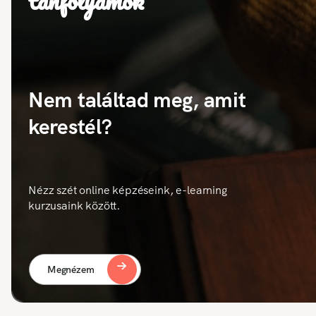
tanfolyamok
Nem találtad meg, amit
kerestél?
Nézz szét online képzéseink, e-learning
kurzusaink között.
Megnézem