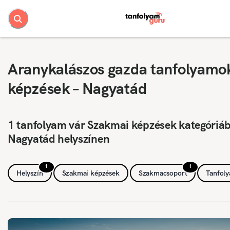
Aranykalászos gazda tanfolyamo
képzések – Nagyatád
1 tanfolyam vár Szakmai képzések kategóriá
Nagyatád helyszínen
1
1
Helyszín
Szakmai képzések
Szakmacsoport
Tanfol