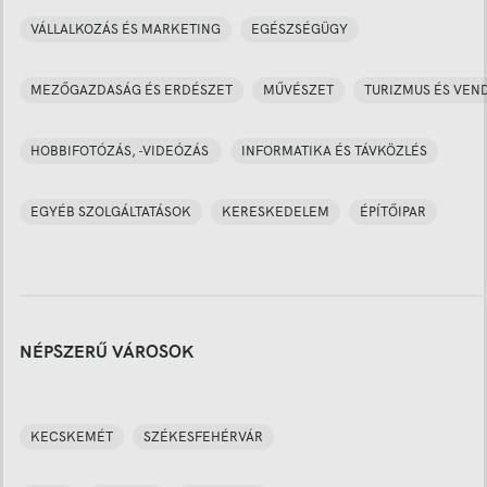
VÁLLALKOZÁS ÉS MARKETING
EGÉSZSÉGÜGY
MEZŐGAZDASÁG ÉS ERDÉSZET
MŰVÉSZET
TURIZMUS ÉS VEN
HOBBIFOTÓZÁS, -VIDEÓZÁS
INFORMATIKA ÉS TÁVKÖZLÉS
EGYÉB SZOLGÁLTATÁSOK
KERESKEDELEM
ÉPÍTŐIPAR
NÉPSZERŰ VÁROSOK
KECSKEMÉT
SZÉKESFEHÉRVÁR