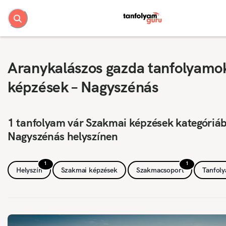
Aranykalászos gazda tanfolyamo
képzések – Nagyszénás
1 tanfolyam vár Szakmai képzések kategóriá
Nagyszénás helyszínen
1
1
Helyszín
Szakmai képzések
Szakmacsoport
Tanfol