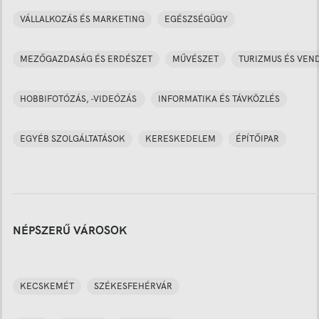
VÁLLALKOZÁS ÉS MARKETING
EGÉSZSÉGÜGY
MEZŐGAZDASÁG ÉS ERDÉSZET
MŰVÉSZET
TURIZMUS ÉS VEN
HOBBIFOTÓZÁS, -VIDEÓZÁS
INFORMATIKA ÉS TÁVKÖZLÉS
EGYÉB SZOLGÁLTATÁSOK
KERESKEDELEM
ÉPÍTŐIPAR
NÉPSZERŰ VÁROSOK
KECSKEMÉT
SZÉKESFEHÉRVÁR