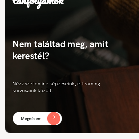
tanfolyamok
Nem találtad meg, amit
kerestél?
Nézz szét online képzéseink, e-learning
kurzusaink között.
Megnézem