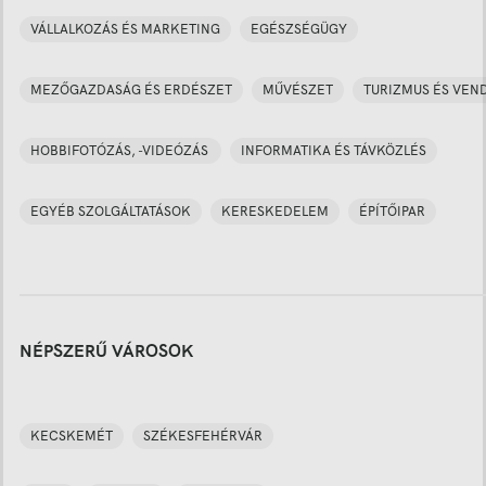
VÁLLALKOZÁS ÉS MARKETING
EGÉSZSÉGÜGY
MEZŐGAZDASÁG ÉS ERDÉSZET
MŰVÉSZET
TURIZMUS ÉS VEN
HOBBIFOTÓZÁS, -VIDEÓZÁS
INFORMATIKA ÉS TÁVKÖZLÉS
EGYÉB SZOLGÁLTATÁSOK
KERESKEDELEM
ÉPÍTŐIPAR
NÉPSZERŰ VÁROSOK
KECSKEMÉT
SZÉKESFEHÉRVÁR