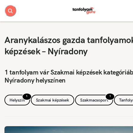
Aranykalászos gazda tanfolyamo
képzések – Nyíradony
1 tanfolyam vár Szakmai képzések kategóriá
Nyíradony helyszínen
1
1
Helyszín
Szakmai képzések
Szakmacsoport
Tanfol