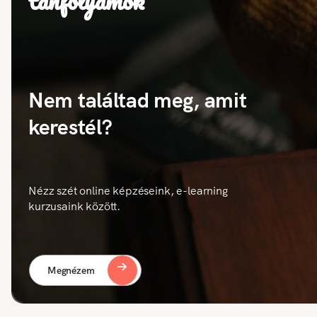
tanfolyamok
Nem találtad meg, amit
kerestél?
Nézz szét online képzéseink, e-learning
kurzusaink között.
Megnézem