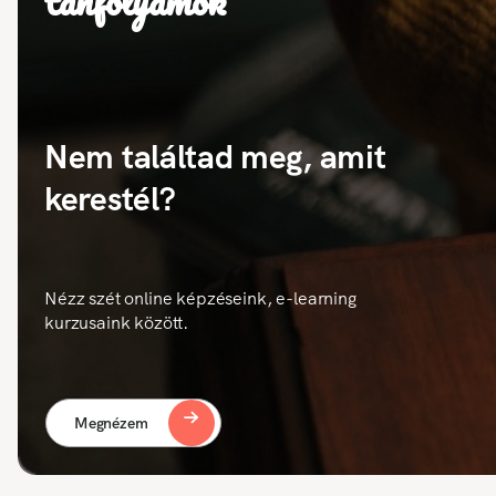
tanfolyamok
Nem találtad meg, amit
kerestél?
Nézz szét online képzéseink, e-learning
kurzusaink között.
Megnézem