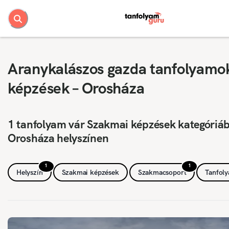
Aranykalászos gazda tanfolyamo
képzések – Orosháza
1 tanfolyam vár Szakmai képzések kategóriá
Orosháza helyszínen
1
1
Helyszín
Szakmai képzések
Szakmacsoport
Tanfol