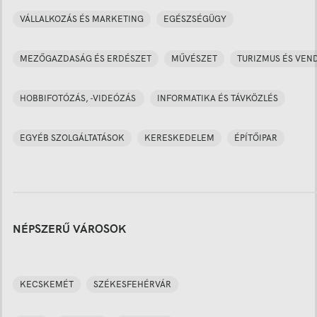
VÁLLALKOZÁS ÉS MARKETING
EGÉSZSÉGÜGY
MEZŐGAZDASÁG ÉS ERDÉSZET
MŰVÉSZET
TURIZMUS ÉS VEN
HOBBIFOTÓZÁS, -VIDEÓZÁS
INFORMATIKA ÉS TÁVKÖZLÉS
EGYÉB SZOLGÁLTATÁSOK
KERESKEDELEM
ÉPÍTŐIPAR
NÉPSZERŰ VÁROSOK
KECSKEMÉT
SZÉKESFEHÉRVÁR