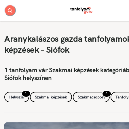
Aranykalászos gazda tanfolyamo
képzések – Siófok
1 tanfolyam vár Szakmai képzések kategóriá
Siófok helyszínen
1
1
Helyszín
Szakmai képzések
Szakmacsoport
Tanfol