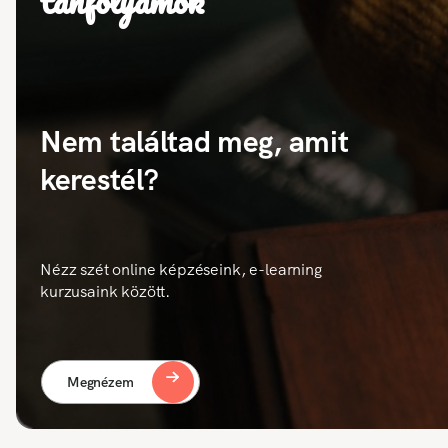
tanfolyamok
Nem találtad meg, amit
kerestél?
Nézz szét online képzéseink, e-learning
kurzusaink között.
Megnézem