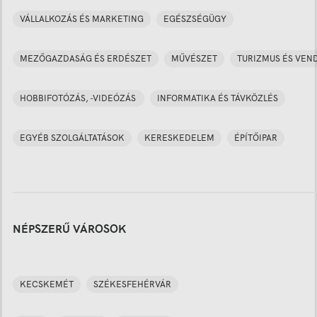
VÁLLALKOZÁS ÉS MARKETING
EGÉSZSÉGÜGY
MEZŐGAZDASÁG ÉS ERDÉSZET
MŰVÉSZET
TURIZMUS ÉS VEN
HOBBIFOTÓZÁS, -VIDEÓZÁS
INFORMATIKA ÉS TÁVKÖZLÉS
EGYÉB SZOLGÁLTATÁSOK
KERESKEDELEM
ÉPÍTŐIPAR
NÉPSZERŰ VÁROSOK
KECSKEMÉT
SZÉKESFEHÉRVÁR