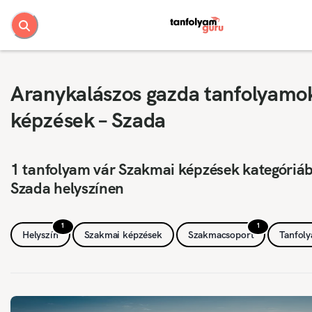
Aranykalászos gazda tanfolyamo
képzések – Szada
1 tanfolyam vár Szakmai képzések kategóriá
Szada helyszínen
1
1
Helyszín
Szakmai képzések
Szakmacsoport
Tanfol