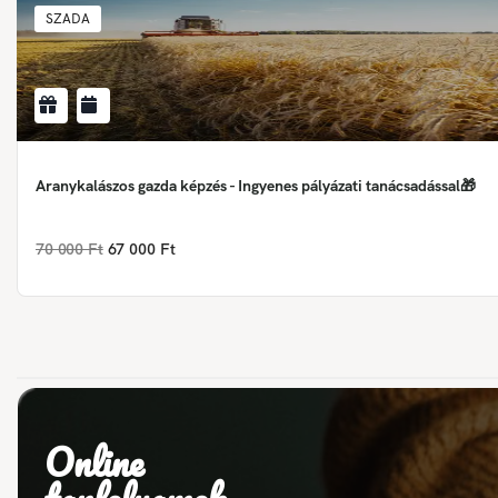
SZADA
Aranykalászos gazda képzés - Ingyenes pályázati tanácsadással🎁
70 000 Ft
67 000 Ft
Online