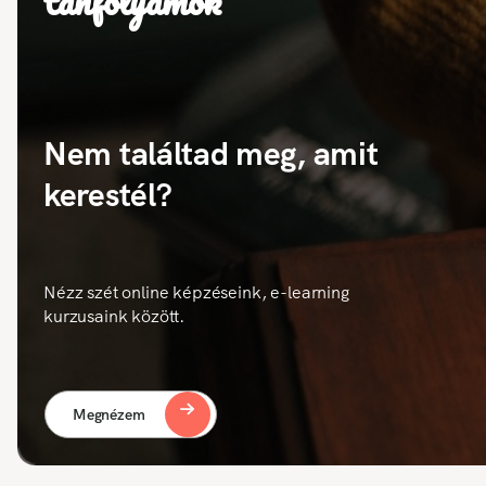
tanfolyamok
Nem találtad meg, amit
kerestél?
Nézz szét online képzéseink, e-learning
kurzusaink között.
Megnézem