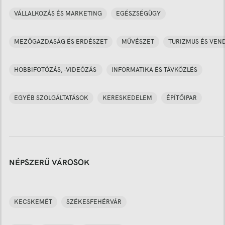
VÁLLALKOZÁS ÉS MARKETING
EGÉSZSÉGÜGY
MEZŐGAZDASÁG ÉS ERDÉSZET
MŰVÉSZET
TURIZMUS ÉS VEN
HOBBIFOTÓZÁS, -VIDEÓZÁS
INFORMATIKA ÉS TÁVKÖZLÉS
EGYÉB SZOLGÁLTATÁSOK
KERESKEDELEM
ÉPÍTŐIPAR
NÉPSZERŰ VÁROSOK
KECSKEMÉT
SZÉKESFEHÉRVÁR