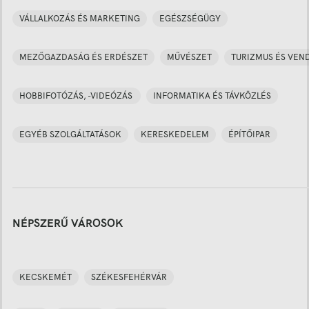
VÁLLALKOZÁS ÉS MARKETING
EGÉSZSÉGÜGY
MEZŐGAZDASÁG ÉS ERDÉSZET
MŰVÉSZET
TURIZMUS ÉS VEN
HOBBIFOTÓZÁS, -VIDEÓZÁS
INFORMATIKA ÉS TÁVKÖZLÉS
EGYÉB SZOLGÁLTATÁSOK
KERESKEDELEM
ÉPÍTŐIPAR
NÉPSZERŰ VÁROSOK
KECSKEMÉT
SZÉKESFEHÉRVÁR