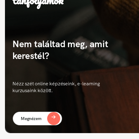
tanfolyamok
Nem találtad meg, amit
kerestél?
Nézz szét online képzéseink, e-learning
kurzusaink között.
Megnézem