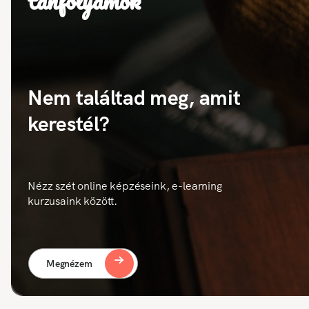
tanfolyamok
Nem találtad meg, amit
kerestél?
Nézz szét online képzéseink, e-learning
kurzusaink között.
Megnézem