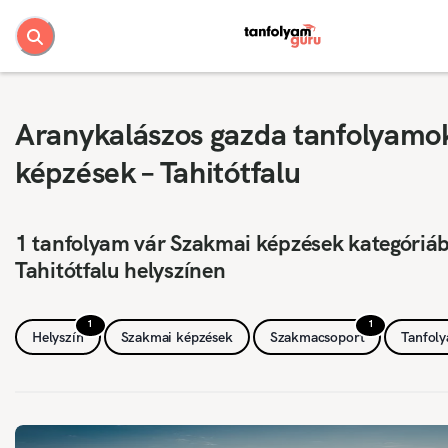
Aranykalászos gazda tanfolyamo
képzések – Tahitótfalu
1 tanfolyam vár Szakmai képzések kategóriá
Tahitótfalu helyszínen
1
1
Helyszín
Szakmai képzések
Szakmacsoport
Tanfol