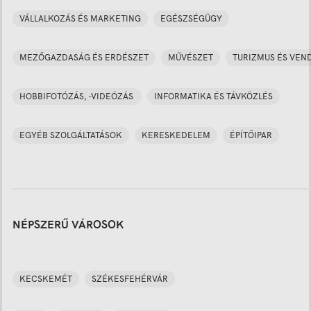
VÁLLALKOZÁS ÉS MARKETING
EGÉSZSÉGÜGY
MEZŐGAZDASÁG ÉS ERDÉSZET
MŰVÉSZET
TURIZMUS ÉS VEN
HOBBIFOTÓZÁS, -VIDEÓZÁS
INFORMATIKA ÉS TÁVKÖZLÉS
EGYÉB SZOLGÁLTATÁSOK
KERESKEDELEM
ÉPÍTŐIPAR
NÉPSZERŰ VÁROSOK
KECSKEMÉT
SZÉKESFEHÉRVÁR