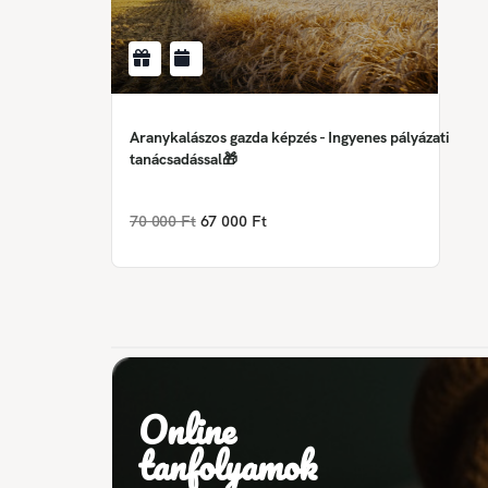
Aranykalászos gazda képzés - Ingyenes pályázati
tanácsadással🎁
70 000 Ft
67 000 Ft
Online
tanfolyamok