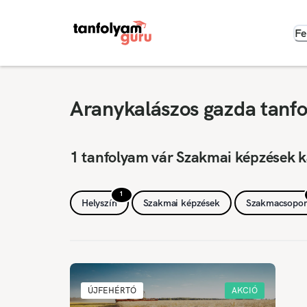
Fe
Aranykalászos gazda tanfo
1 tanfolyam vár Szakmai képzések k
1
Helyszín
Szakmai képzések
Szakmacsopor
ÚJFEHÉRTÓ
AKCIÓ