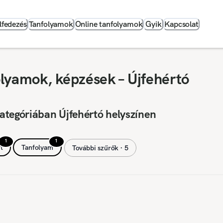
lfedezés
Tanfolyamok
Online tanfolyamok
Gyik
Kapcsolat
lyamok, képzések – Újfehértó
ategóriában Újfehértó helyszínen
1
1
t
Tanfolyam
További szűrők ∙ 5