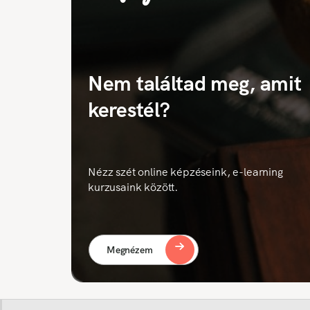
Nem találtad meg, amit
kerestél?
Nézz szét online képzéseink, e-learning
kurzusaink között.
Megnézem