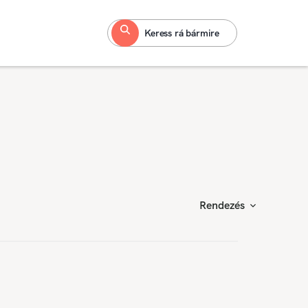
Keress rá bármire
Rendezés