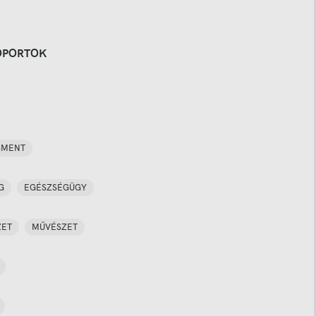
OPORTOK
SMENT
G
EGÉSZSÉGÜGY
ZET
MŰVÉSZET