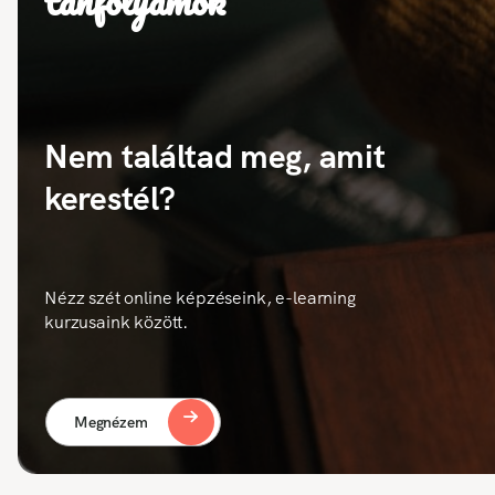
tanfolyamok
Nem találtad meg, amit
kerestél?
Nézz szét online képzéseink, e-learning
kurzusaink között.
Megnézem