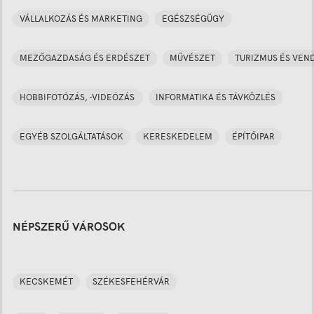
VÁLLALKOZÁS ÉS MARKETING
EGÉSZSÉGÜGY
MEZŐGAZDASÁG ÉS ERDÉSZET
MŰVÉSZET
TURIZMUS ÉS VEN
HOBBIFOTÓZÁS, -VIDEÓZÁS
INFORMATIKA ÉS TÁVKÖZLÉS
EGYÉB SZOLGÁLTATÁSOK
KERESKEDELEM
ÉPÍTŐIPAR
NÉPSZERŰ VÁROSOK
KECSKEMÉT
SZÉKESFEHÉRVÁR