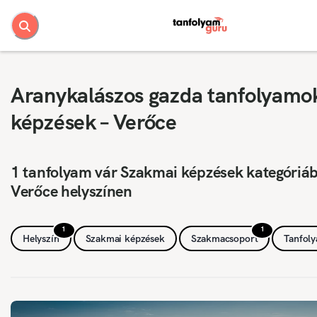
Aranykalászos gazda tanfolyamo
képzések – Verőce
1 tanfolyam vár Szakmai képzések kategóriá
Verőce helyszínen
1
1
Helyszín
Szakmai képzések
Szakmacsoport
Tanfol