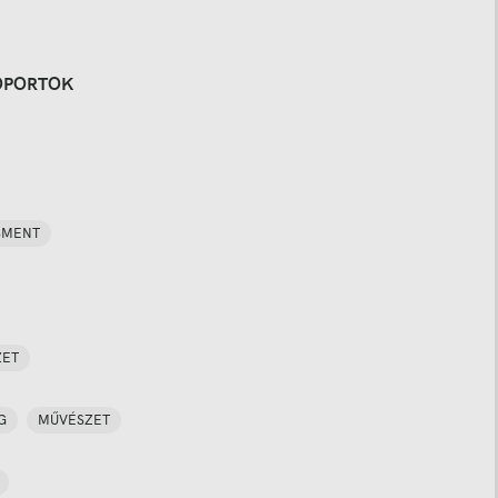
OPORTOK
SMENT
ZET
G
MŰVÉSZET