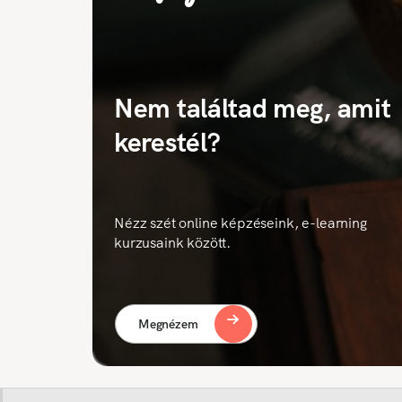
Nem találtad meg, amit
kerestél?
Nézz szét online képzéseink, e-learning
kurzusaink között.
Megnézem