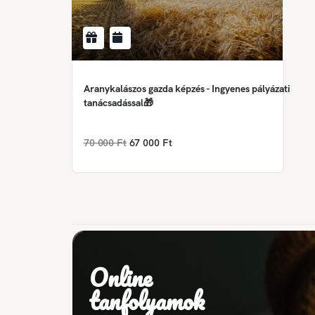
Aranykalászos gazda képzés - Ingyenes pályázati
tanácsadással🎁
70 000 Ft
67 000 Ft
Online
tanfolyamok