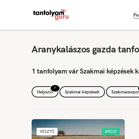
Fe
Aranykalászos gazda tanfo
1 tanfolyam vár Szakmai képzések k
1
Helyszín
Szakmai képzések
Szakmacsopor
VÉSZTŐ
AKCIÓ