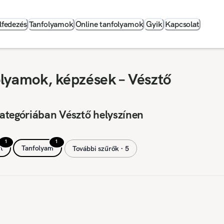
lfedezés
Tanfolyamok
Online tanfolyamok
Gyik
Kapcsolat
lyamok, képzések – Vésztő
ategóriában Vésztő helyszínen
1
1
t
Tanfolyam
További szűrők ∙ 5