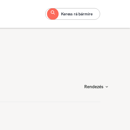
Keress rá bármire
Rendezés