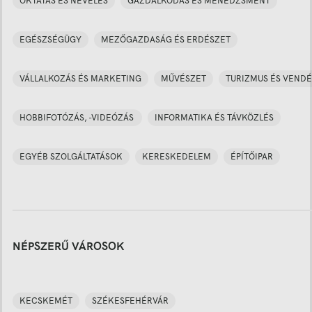
OKTATÁS ÉS NEVELÉS
GAZDÁLKODÁS ÉS MENEDZSMENT
EGÉSZSÉGÜGY
MEZŐGAZDASÁG ÉS ERDÉSZET
VÁLLALKOZÁS ÉS MARKETING
MŰVÉSZET
TURIZMUS ÉS VENDÉ
HOBBIFOTÓZÁS, -VIDEÓZÁS
INFORMATIKA ÉS TÁVKÖZLÉS
EGYÉB SZOLGÁLTATÁSOK
KERESKEDELEM
ÉPÍTŐIPAR
NÉPSZERŰ VÁROSOK
KECSKEMÉT
SZÉKESFEHÉRVÁR