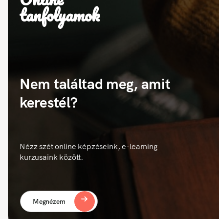
tanfolyamok
Nem találtad meg, amit
kerestél?
Nézz szét online képzéseink, e-learning
kurzusaink között.
Megnézem