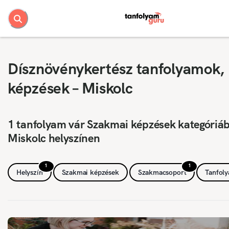
Dísznövénykertész tanfolyamok,
képzések – Miskolc
1 tanfolyam vár Szakmai képzések kategóriá
Miskolc helyszínen
1
1
Helyszín
Szakmai képzések
Szakmacsoport
Tanfol