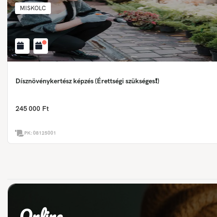
MISKOLC
Dísznövénykertész képzés (Érettségi szükséges❗)
245 000 Ft
PK:
08125001
Online