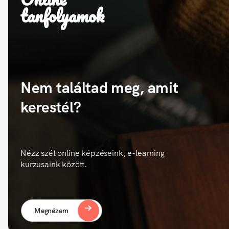
tanfolyamok
Nem találtad meg, amit
kerestél?
Nézz szét online képzéseink, e-learning
kurzusaink között.
Megnézem