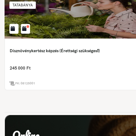
TATABÁNYA
Dísznövénykertész képzés (Érettségi szükséges❗)
245 000 Ft
PK:
08125001
Online