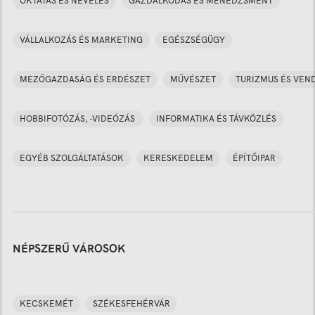
OKTATÁS ÉS NEVELÉS
GAZDÁLKODÁS ÉS MENEDZSMENT
VÁLLALKOZÁS ÉS MARKETING
EGÉSZSÉGÜGY
MEZŐGAZDASÁG ÉS ERDÉSZET
MŰVÉSZET
TURIZMUS ÉS VEN
HOBBIFOTÓZÁS, -VIDEÓZÁS
INFORMATIKA ÉS TÁVKÖZLÉS
EGYÉB SZOLGÁLTATÁSOK
KERESKEDELEM
ÉPÍTŐIPAR
NÉPSZERŰ VÁROSOK
KECSKEMÉT
SZÉKESFEHÉRVÁR