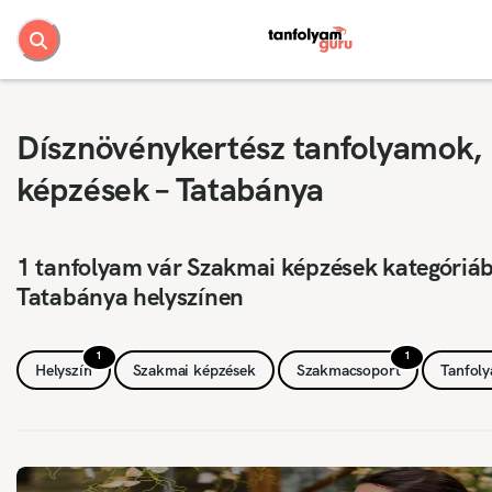
Dísznövénykertész tanfolyamok,
képzések – Tatabánya
1 tanfolyam vár Szakmai képzések kategóriá
Tatabánya helyszínen
1
1
Helyszín
Szakmai képzések
Szakmacsoport
Tanfol