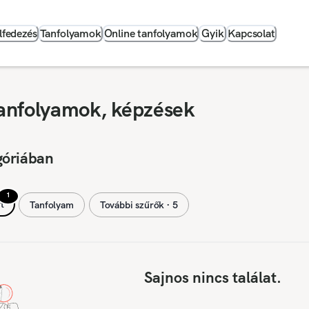
lfedezés
Tanfolyamok
Online tanfolyamok
Gyik
Kapcsolat
anfolyamok, képzések
góriában
1
t
Tanfolyam
További szűrők ∙ 5
Sajnos nincs találat.