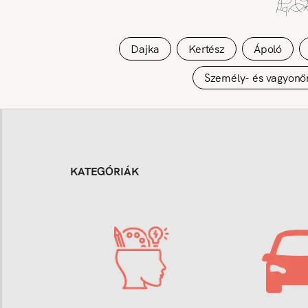
Dajka
Kertész
Ápoló
Személy- és vagyonő
KATEGÓRIÁK