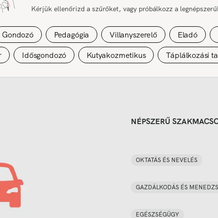
Kérjük ellenőrizd a szűrőket, vagy próbálkozz a legnépszer
Gondozó
Pedagógia
Villanyszerelő
Eladó
r
Idősgondozó
Kutyakozmetikus
Táplálkozási t
NÉPSZERŰ SZAKMACS
OKTATÁS ÉS NEVELÉS
GAZDÁLKODÁS ÉS MENEDZ
EGÉSZSÉGÜGY