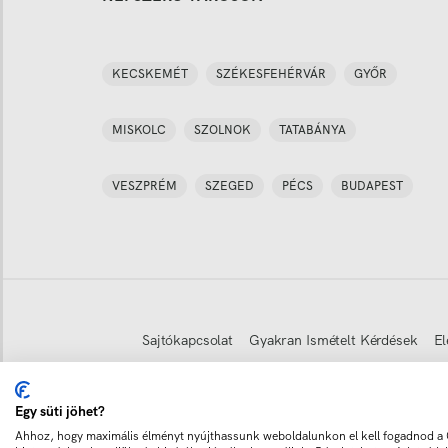
KECSKEMÉT
SZÉKESFEHÉRVÁR
GYŐR
MISKOLC
SZOLNOK
TATABÁNYA
VESZPRÉM
SZEGED
PÉCS
BUDAPEST
Sajtókapcsolat
Gyakran Ismételt Kérdések
El
Egy süti jöhet?
Copyright © 2011-
2026
Minden jog fenntartva
Ahhoz, hogy maximális élményt nyújthassunk weboldalunkon el kell fogadnod a C