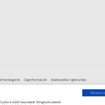
érhetőségeink
Céginformációk
Adatkezelési tájékoztató
Mindent e
ookie-k (sütik) használatát. Böngészési adataid