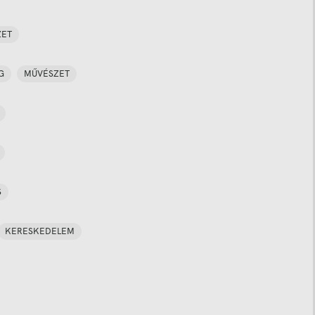
ZET
G
MŰVÉSZET
S
KERESKEDELEM