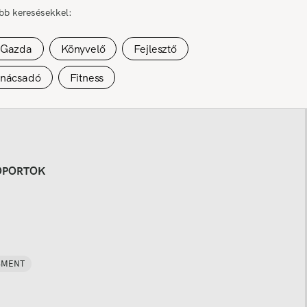
űbb keresésekkel:
Gazda
Könyvelő
Fejlesztő
anácsadó
Fitness
OPORTOK
SMENT