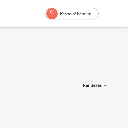
Keress rá bármire
Rendezés