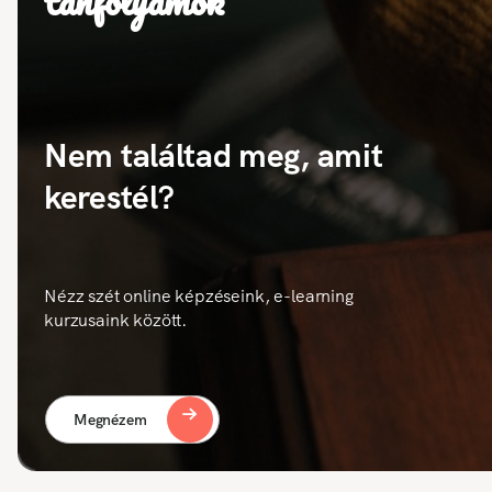
tanfolyamok
Nem találtad meg, amit
kerestél?
Nézz szét online képzéseink, e-learning
kurzusaink között.
Megnézem