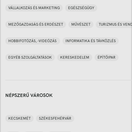
VÁLLALKOZÁS ÉS MARKETING
EGÉSZSÉGÜGY
MEZŐGAZDASÁG ÉS ERDÉSZET
MŰVÉSZET
TURIZMUS ÉS VEN
HOBBIFOTÓZÁS, -VIDEÓZÁS
INFORMATIKA ÉS TÁVKÖZLÉS
EGYÉB SZOLGÁLTATÁSOK
KERESKEDELEM
ÉPÍTŐIPAR
NÉPSZERŰ VÁROSOK
KECSKEMÉT
SZÉKESFEHÉRVÁR