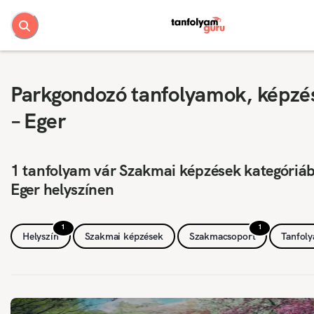
Parkgondozó tanfolyamok, képzé
– Eger
1 tanfolyam vár Szakmai képzések kategóriá
Eger helyszínen
1
1
Helyszín
Szakmai képzések
Szakmacsoport
Tanfol