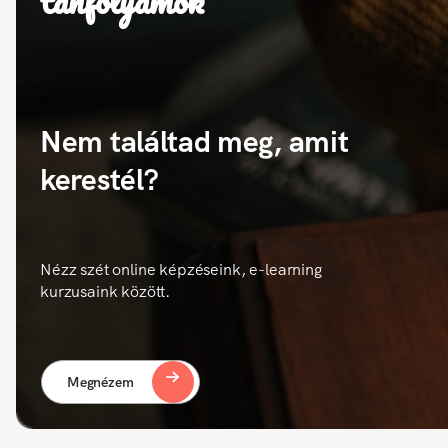
tanfolyamok
Nem találtad meg, amit
kerestél?
Nézz szét online képzéseink, e-learning
kurzusaink között.
Megnézem