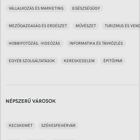
VÁLLALKOZÁS ÉS MARKETING
EGÉSZSÉGÜGY
MEZŐGAZDASÁG ÉS ERDÉSZET
MŰVÉSZET
TURIZMUS ÉS VEN
HOBBIFOTÓZÁS, -VIDEÓZÁS
INFORMATIKA ÉS TÁVKÖZLÉS
EGYÉB SZOLGÁLTATÁSOK
KERESKEDELEM
ÉPÍTŐIPAR
NÉPSZERŰ VÁROSOK
KECSKEMÉT
SZÉKESFEHÉRVÁR