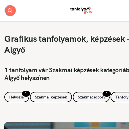
Grafikus tanfolyamok, képzések 
Algyő
1 tanfolyam vár Szakmai képzések kategóriá
Algyő helyszínen
1
1
Helyszín
Szakmai képzések
Szakmacsoport
Tanfol