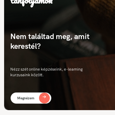
tanfolyamok
Nem találtad meg, amit
kerestél?
Nézz szét online képzéseink, e-learning
kurzusaink között.
Megnézem