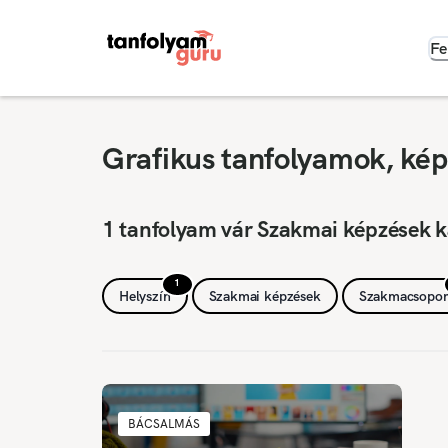
Fe
Grafikus tanfolyamok, ké
1 tanfolyam vár Szakmai képzések 
1
Helyszín
Szakmai képzések
Szakmacsopor
BÁCSALMÁS