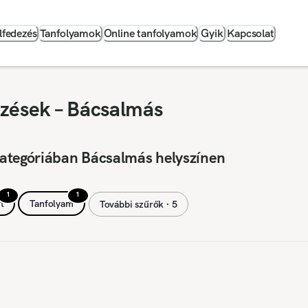
lfedezés
Tanfolyamok
Online tanfolyamok
Gyik
Kapcsolat
pzések – Bácsalmás
kategóriában Bácsalmás helyszínen
1
1
t
Tanfolyam
További szűrők ∙ 5