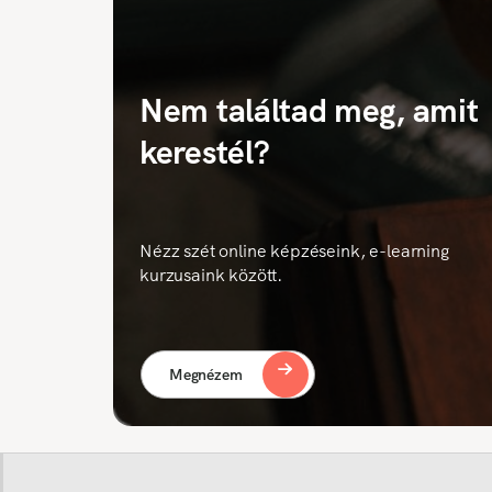
Nem találtad meg, amit
kerestél?
Nézz szét online képzéseink, e-learning
kurzusaink között.
Megnézem