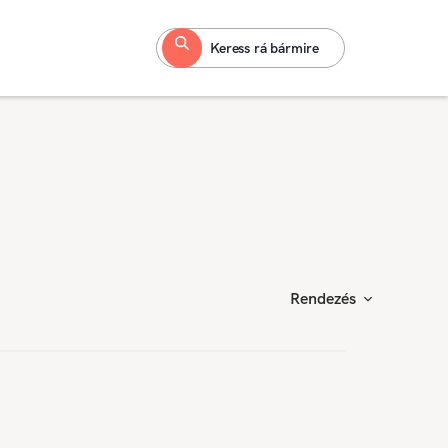
Keress rá bármire
Rendezés