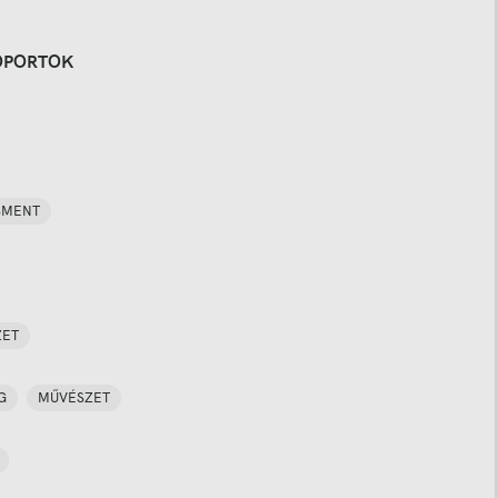
OPORTOK
SMENT
ZET
G
MŰVÉSZET