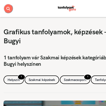
Grafikus tanfolyamok, képzések 
Bugyi
1 tanfolyam vár Szakmai képzések kategóriá
Bugyi helyszínen
1
1
Helyszín
Szakmai képzések
Szakmacsoport
Tanfol