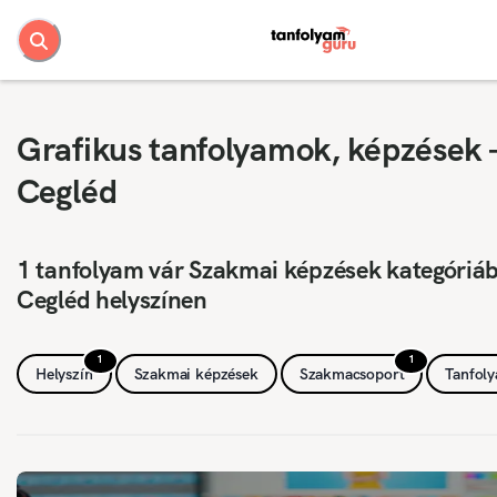
Grafikus tanfolyamok, képzések 
Cegléd
1 tanfolyam vár Szakmai képzések kategóriá
Cegléd helyszínen
1
1
Helyszín
Szakmai képzések
Szakmacsoport
Tanfol