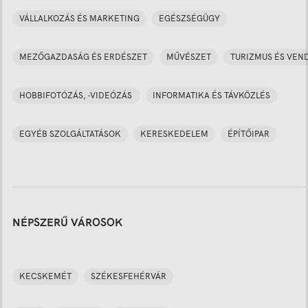
VÁLLALKOZÁS ÉS MARKETING
EGÉSZSÉGÜGY
MEZŐGAZDASÁG ÉS ERDÉSZET
MŰVÉSZET
TURIZMUS ÉS VEN
HOBBIFOTÓZÁS, -VIDEÓZÁS
INFORMATIKA ÉS TÁVKÖZLÉS
EGYÉB SZOLGÁLTATÁSOK
KERESKEDELEM
ÉPÍTŐIPAR
NÉPSZERŰ VÁROSOK
KECSKEMÉT
SZÉKESFEHÉRVÁR