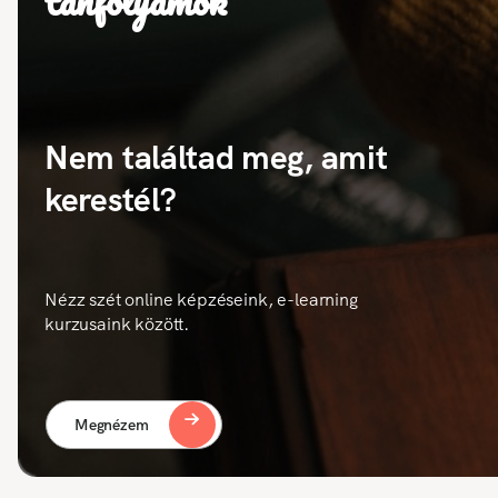
tanfolyamok
Nem találtad meg, amit
kerestél?
Nézz szét online képzéseink, e-learning
kurzusaink között.
Megnézem