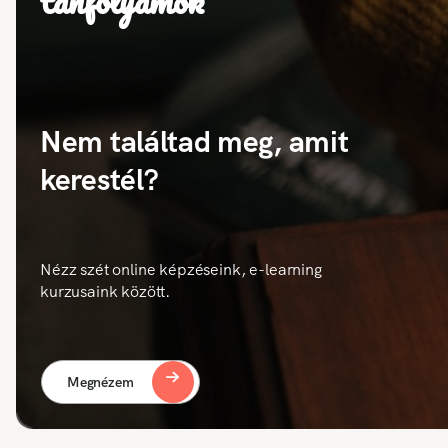
tanfolyamok
Nem találtad meg, amit
kerestél?
Nézz szét online képzéseink, e-learning
kurzusaink között.
Megnézem