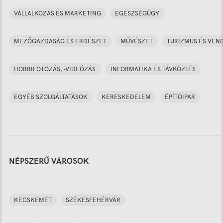
VÁLLALKOZÁS ÉS MARKETING
EGÉSZSÉGÜGY
MEZŐGAZDASÁG ÉS ERDÉSZET
MŰVÉSZET
TURIZMUS ÉS VEN
HOBBIFOTÓZÁS, -VIDEÓZÁS
INFORMATIKA ÉS TÁVKÖZLÉS
EGYÉB SZOLGÁLTATÁSOK
KERESKEDELEM
ÉPÍTŐIPAR
NÉPSZERŰ VÁROSOK
KECSKEMÉT
SZÉKESFEHÉRVÁR