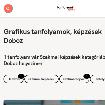
Grafikus tanfolyamok, képzések 
Doboz
1 tanfolyam vár Szakmai képzések kategóriá
Doboz helyszínen
1
1
Helyszín
Szakmai képzések
Szakmacsoport
Tanfol