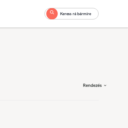
Keress rá bármire
Rendezés