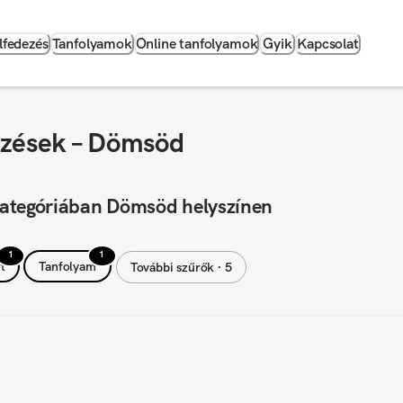
lfedezés
Tanfolyamok
Online tanfolyamok
Gyik
Kapcsolat
pzések – Dömsöd
kategóriában Dömsöd helyszínen
1
1
t
Tanfolyam
További szűrők ∙ 5