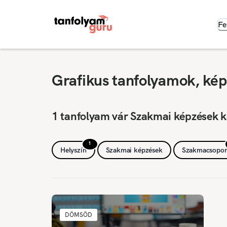
Fe
Grafikus tanfolyamok, ké
1 tanfolyam vár Szakmai képzések 
1
Helyszín
Szakmai képzések
Szakmacsopor
DÖMSÖD