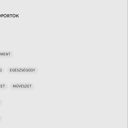
OPORTOK
SMENT
G
EGÉSZSÉGÜGY
ZET
MŰVÉSZET