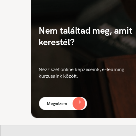
Nem találtad meg, amit
kerestél?
Nézz szét online képzéseink, e-learning
kurzusaink között.
Megnézem