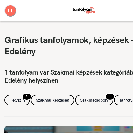
Grafikus tanfolyamok, képzések 
Edelény
1 tanfolyam vár Szakmai képzések kategóriá
Edelény helyszínen
1
1
Helyszín
Szakmai képzések
Szakmacsoport
Tanfol