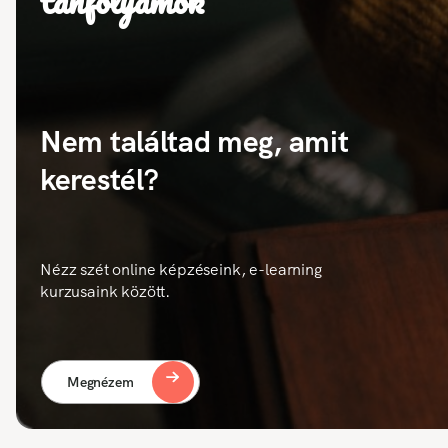
tanfolyamok
Nem találtad meg, amit
kerestél?
Nézz szét online képzéseink, e-learning
kurzusaink között.
Megnézem