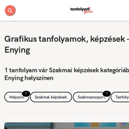
Grafikus tanfolyamok, képzések 
Enying
1 tanfolyam vár Szakmai képzések kategóriá
Enying helyszínen
1
1
Helyszín
Szakmai képzések
Szakmacsoport
Tanfol