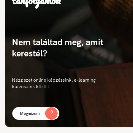
tanfolyamok
Nem találtad meg, amit
kerestél?
Nézz szét online képzéseink, e-learning
kurzusaink között.
Megnézem