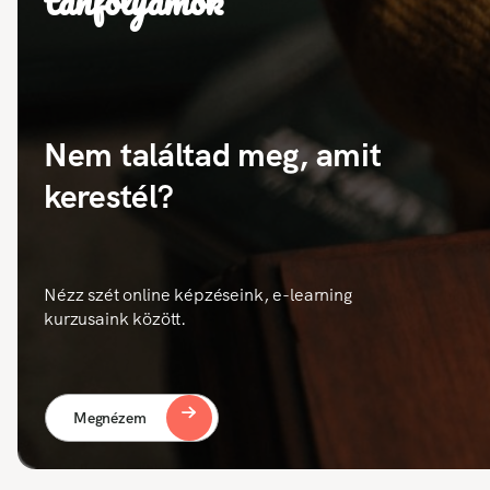
tanfolyamok
Nem találtad meg, amit
kerestél?
Nézz szét online képzéseink, e-learning
kurzusaink között.
Megnézem