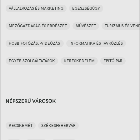
VÁLLALKOZÁS ÉS MARKETING
EGÉSZSÉGÜGY
MEZŐGAZDASÁG ÉS ERDÉSZET
MŰVÉSZET
TURIZMUS ÉS VEN
HOBBIFOTÓZÁS, -VIDEÓZÁS
INFORMATIKA ÉS TÁVKÖZLÉS
EGYÉB SZOLGÁLTATÁSOK
KERESKEDELEM
ÉPÍTŐIPAR
NÉPSZERŰ VÁROSOK
KECSKEMÉT
SZÉKESFEHÉRVÁR