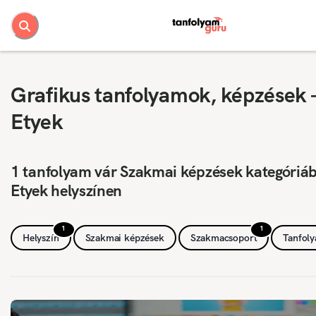
Grafikus tanfolyamok, képzések 
Etyek
1 tanfolyam vár Szakmai képzések kategóriá
Etyek helyszínen
1
1
Helyszín
Szakmai képzések
Szakmacsoport
Tanfol