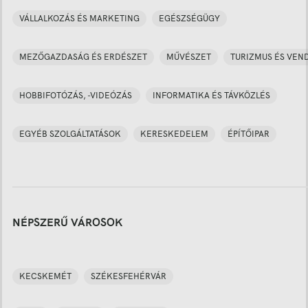
VÁLLALKOZÁS ÉS MARKETING
EGÉSZSÉGÜGY
MEZŐGAZDASÁG ÉS ERDÉSZET
MŰVÉSZET
TURIZMUS ÉS VEN
HOBBIFOTÓZÁS, -VIDEÓZÁS
INFORMATIKA ÉS TÁVKÖZLÉS
EGYÉB SZOLGÁLTATÁSOK
KERESKEDELEM
ÉPÍTŐIPAR
NÉPSZERŰ VÁROSOK
KECSKEMÉT
SZÉKESFEHÉRVÁR