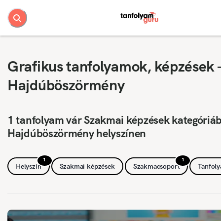
Grafikus tanfolyamok, képzések 
Hajdúböszörmény
1 tanfolyam vár Szakmai képzések kategóriá
Hajdúböszörmény helyszínen
1
1
Helyszín
Szakmai képzések
Szakmacsoport
Tanfol