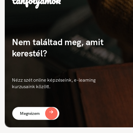
tanfolyamok
Nem találtad meg, amit
kerestél?
Nézz szét online képzéseink, e-learning
kurzusaink között.
Megnézem