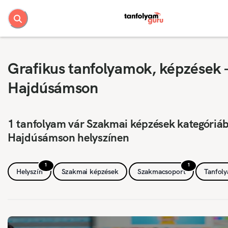
Grafikus tanfolyamok, képzések 
Hajdúsámson
1 tanfolyam vár Szakmai képzések kategóriá
Hajdúsámson helyszínen
1
1
Helyszín
Szakmai képzések
Szakmacsoport
Tanfol