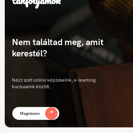
tanfolyamok
Nem találtad meg, amit
kerestél?
Nézz szét online képzéseink, e-learning
kurzusaink között.
Megnézem