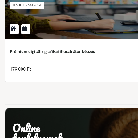
HAJDÚSÁMSON
Prémium digitális grafikai illusztrátor képzés
179 000 Ft
Online