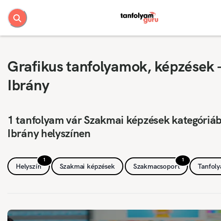
Grafikus tanfolyamok, képzések 
Ibrány
1 tanfolyam vár Szakmai képzések kategóriá
Ibrány helyszínen
1
1
Helyszín
Szakmai képzések
Szakmacsoport
Tanfol