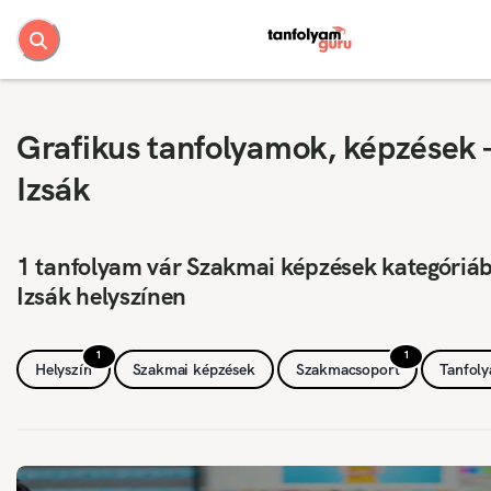
Grafikus tanfolyamok, képzések 
Izsák
1 tanfolyam vár Szakmai képzések kategóriá
Izsák helyszínen
1
1
Helyszín
Szakmai képzések
Szakmacsoport
Tanfol