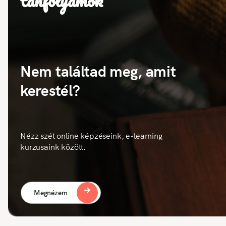
tanfolyamok
Nem találtad meg, amit
kerestél?
Nézz szét online képzéseink, e-learning
kurzusaink között.
Megnézem