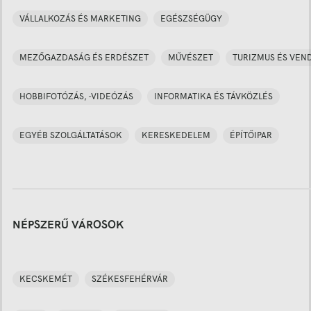
VÁLLALKOZÁS ÉS MARKETING
EGÉSZSÉGÜGY
MEZŐGAZDASÁG ÉS ERDÉSZET
MŰVÉSZET
TURIZMUS ÉS VEN
HOBBIFOTÓZÁS, -VIDEÓZÁS
INFORMATIKA ÉS TÁVKÖZLÉS
EGYÉB SZOLGÁLTATÁSOK
KERESKEDELEM
ÉPÍTŐIPAR
NÉPSZERŰ VÁROSOK
KECSKEMÉT
SZÉKESFEHÉRVÁR