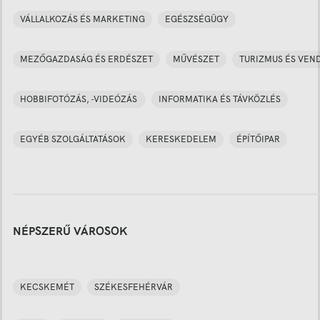
VÁLLALKOZÁS ÉS MARKETING
EGÉSZSÉGÜGY
MEZŐGAZDASÁG ÉS ERDÉSZET
MŰVÉSZET
TURIZMUS ÉS VEN
HOBBIFOTÓZÁS, -VIDEÓZÁS
INFORMATIKA ÉS TÁVKÖZLÉS
EGYÉB SZOLGÁLTATÁSOK
KERESKEDELEM
ÉPÍTŐIPAR
NÉPSZERŰ VÁROSOK
KECSKEMÉT
SZÉKESFEHÉRVÁR