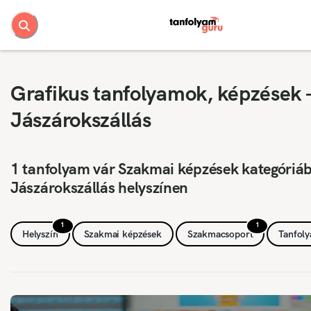
Grafikus tanfolyamok, képzések 
Jászárokszállás
1 tanfolyam vár Szakmai képzések kategóriá
Jászárokszállás helyszínen
1
1
Helyszín
Szakmai képzések
Szakmacsoport
Tanfol