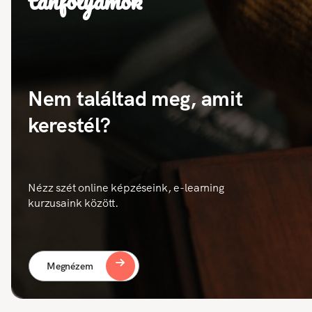
tanfolyamok
Nem találtad meg, amit
kerestél?
Nézz szét online képzéseink, e-learning
kurzusaink között.
Megnézem