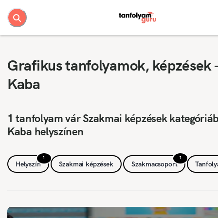
Grafikus tanfolyamok, képzések 
Kaba
1 tanfolyam vár Szakmai képzések kategóriá
Kaba helyszínen
1
1
Helyszín
Szakmai képzések
Szakmacsoport
Tanfol