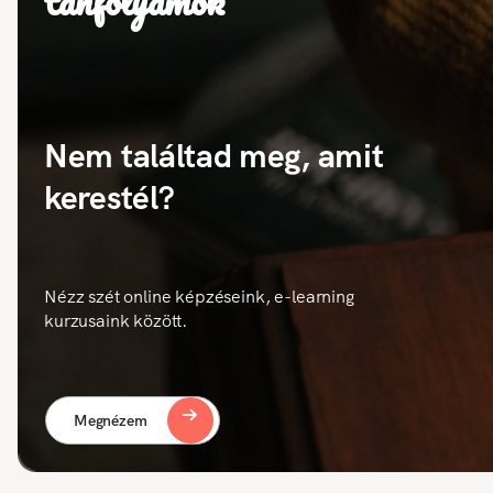
tanfolyamok
Nem találtad meg, amit
kerestél?
Nézz szét online képzéseink, e-learning
kurzusaink között.
Megnézem