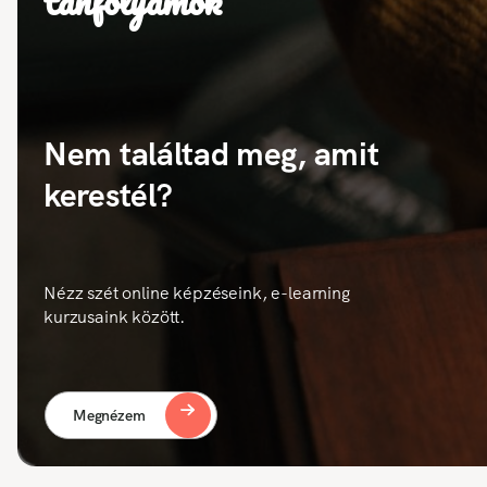
tanfolyamok
Nem találtad meg, amit
kerestél?
Nézz szét online képzéseink, e-learning
kurzusaink között.
Megnézem