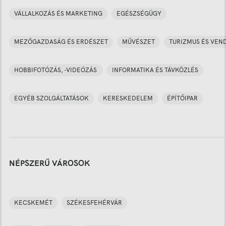
VÁLLALKOZÁS ÉS MARKETING
EGÉSZSÉGÜGY
MEZŐGAZDASÁG ÉS ERDÉSZET
MŰVÉSZET
TURIZMUS ÉS VEN
HOBBIFOTÓZÁS, -VIDEÓZÁS
INFORMATIKA ÉS TÁVKÖZLÉS
EGYÉB SZOLGÁLTATÁSOK
KERESKEDELEM
ÉPÍTŐIPAR
NÉPSZERŰ VÁROSOK
KECSKEMÉT
SZÉKESFEHÉRVÁR