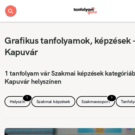
Grafikus tanfolyamok, képzések 
Kapuvár
1 tanfolyam vár Szakmai képzések kategóriá
Kapuvár helyszínen
1
1
Helyszín
Szakmai képzések
Szakmacsoport
Tanfol