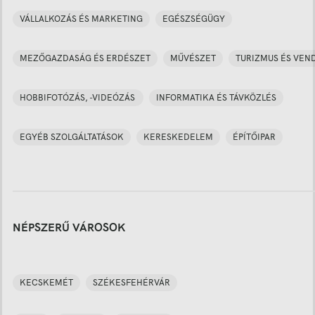
VÁLLALKOZÁS ÉS MARKETING
EGÉSZSÉGÜGY
MEZŐGAZDASÁG ÉS ERDÉSZET
MŰVÉSZET
TURIZMUS ÉS VEN
HOBBIFOTÓZÁS, -VIDEÓZÁS
INFORMATIKA ÉS TÁVKÖZLÉS
EGYÉB SZOLGÁLTATÁSOK
KERESKEDELEM
ÉPÍTŐIPAR
NÉPSZERŰ VÁROSOK
KECSKEMÉT
SZÉKESFEHÉRVÁR