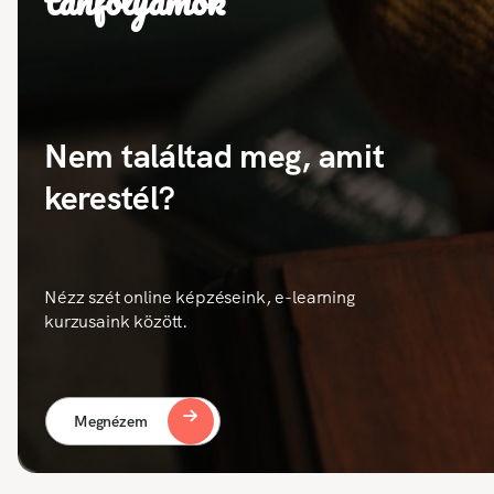
tanfolyamok
Nem találtad meg, amit
kerestél?
Nézz szét online képzéseink, e-learning
kurzusaink között.
Megnézem