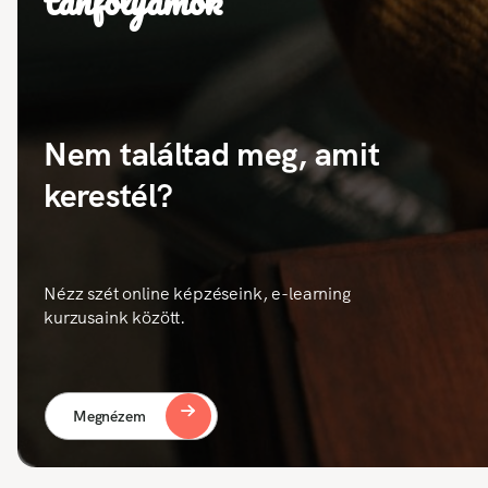
tanfolyamok
Nem találtad meg, amit
kerestél?
Nézz szét online képzéseink, e-learning
kurzusaink között.
Megnézem