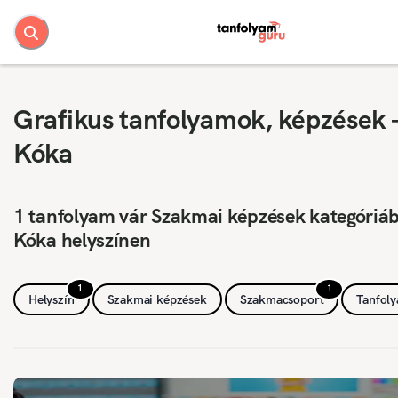
Grafikus tanfolyamok, képzések 
Kóka
1 tanfolyam vár Szakmai képzések kategóriá
Kóka helyszínen
1
1
Helyszín
Szakmai képzések
Szakmacsoport
Tanfol