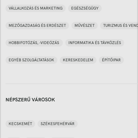
VÁLLALKOZÁS ÉS MARKETING
EGÉSZSÉGÜGY
MEZŐGAZDASÁG ÉS ERDÉSZET
MŰVÉSZET
TURIZMUS ÉS VEN
HOBBIFOTÓZÁS, -VIDEÓZÁS
INFORMATIKA ÉS TÁVKÖZLÉS
EGYÉB SZOLGÁLTATÁSOK
KERESKEDELEM
ÉPÍTŐIPAR
NÉPSZERŰ VÁROSOK
KECSKEMÉT
SZÉKESFEHÉRVÁR