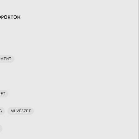
OPORTOK
SMENT
ZET
G
MŰVÉSZET