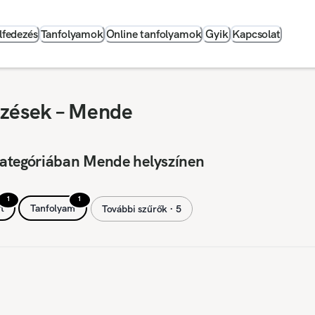
lfedezés
Tanfolyamok
Online tanfolyamok
Gyik
Kapcsolat
pzések – Mende
kategóriában Mende helyszínen
1
1
t
Tanfolyam
További szűrők ∙ 5