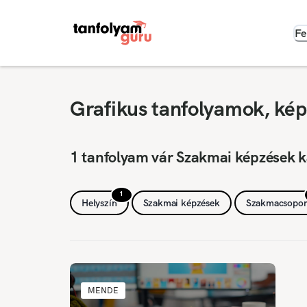
Fe
Grafikus tanfolyamok, ké
1 tanfolyam vár Szakmai képzések 
1
Helyszín
Szakmai képzések
Szakmacsopor
MENDE