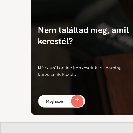
Nem találtad meg, amit
kerestél?
Nézz szét online képzéseink, e-learning
kurzusaink között.
Megnézem