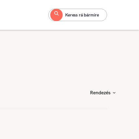
Keress rá bármire
Rendezés