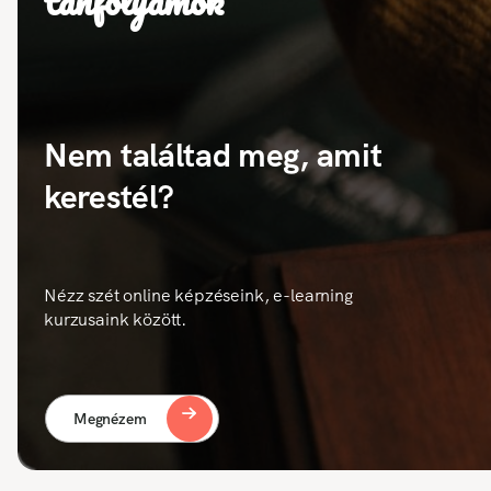
tanfolyamok
Nem találtad meg, amit
kerestél?
Nézz szét online képzéseink, e-learning
kurzusaink között.
Megnézem