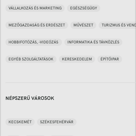
VÁLLALKOZÁS ÉS MARKETING
EGÉSZSÉGÜGY
MEZŐGAZDASÁG ÉS ERDÉSZET
MŰVÉSZET
TURIZMUS ÉS VEN
HOBBIFOTÓZÁS, -VIDEÓZÁS
INFORMATIKA ÉS TÁVKÖZLÉS
EGYÉB SZOLGÁLTATÁSOK
KERESKEDELEM
ÉPÍTŐIPAR
NÉPSZERŰ VÁROSOK
KECSKEMÉT
SZÉKESFEHÉRVÁR