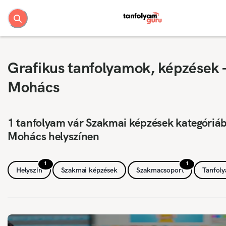
Grafikus tanfolyamok, képzések 
Mohács
1 tanfolyam vár Szakmai képzések kategóriá
Mohács helyszínen
1
1
Helyszín
Szakmai képzések
Szakmacsoport
Tanfol