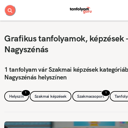
Grafikus tanfolyamok, képzések 
Nagyszénás
1 tanfolyam vár Szakmai képzések kategóriá
Nagyszénás helyszínen
1
1
Helyszín
Szakmai képzések
Szakmacsoport
Tanfol