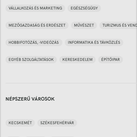
VÁLLALKOZÁS ÉS MARKETING
EGÉSZSÉGÜGY
MEZŐGAZDASÁG ÉS ERDÉSZET
MŰVÉSZET
TURIZMUS ÉS VEN
HOBBIFOTÓZÁS, -VIDEÓZÁS
INFORMATIKA ÉS TÁVKÖZLÉS
EGYÉB SZOLGÁLTATÁSOK
KERESKEDELEM
ÉPÍTŐIPAR
NÉPSZERŰ VÁROSOK
KECSKEMÉT
SZÉKESFEHÉRVÁR