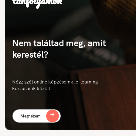
tanfolyamok
Nem találtad meg, amit
kerestél?
Nézz szét online képzéseink, e-learning
kurzusaink között.
Megnézem